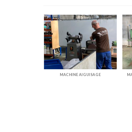
FRAISAGE 5
MACHINE AIGUISAGE
MA